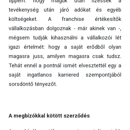
tippem: hogy maguk után fizessék a
tevékenység után járó adókat és egyéb
költségeket. A franchise értékesítők
vállalkozásban dolgoznak - már akinek van -,
mégsem tudják kihasználni a vállalkozói lét
igazi értelmét: hogy a saját erődből olyan
magasra juss, amilyen magasra csak tudsz.
Tehát ennél a pontnál ismét elvesztettél egy a
saját ingatlanos karriered szempontjából
sorsdöntő tényezőt.
A megbízókkal kötött szerződés