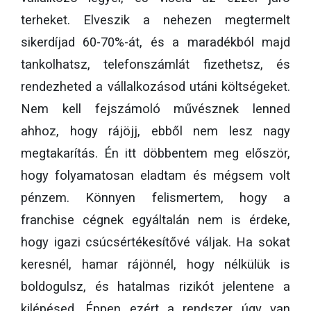
terheket. Elveszik a nehezen megtermelt
sikerdíjad 60-70%-át, és a maradékból majd
tankolhatsz, telefonszámlát fizethetsz, és
rendezheted a vállalkozásod utáni költségeket.
Nem kell fejszámoló művésznek lenned
ahhoz, hogy rájöjj, ebből nem lesz nagy
megtakarítás. Én itt döbbentem meg először,
hogy folyamatosan eladtam és mégsem volt
pénzem. Könnyen felismertem, hogy a
franchise cégnek egyáltalán nem is érdeke,
hogy igazi csúcsértékesítővé váljak. Ha sokat
keresnél, hamar rájönnél, hogy nélkülük is
boldogulsz, és hatalmas rizikót jelentene a
kilépésed. Éppen ezért a rendszer úgy van