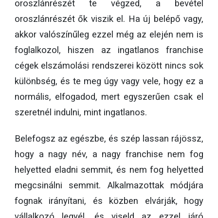
oroszlánrészét te végzed, a bevétel
oroszlánrészét ők viszik el. Ha új belépő vagy,
akkor valószínűleg ezzel még az elején nem is
foglalkozol, hiszen az ingatlanos franchise
cégek elszámolási rendszerei között nincs sok
különbség, és te meg úgy vagy vele, hogy ez a
normális, elfogadod, mert egyszerűen csak el
szeretnél indulni, mint ingatlanos.
Belefogsz az egészbe, és szép lassan rájössz,
hogy a nagy név, a nagy franchise nem fog
helyetted eladni semmit, és nem fog helyetted
megcsinálni semmit. Alkalmazottak módjára
fognak irányítani, és közben elvárják, hogy
vállalkozó legyél, és viseld az ezzel járó