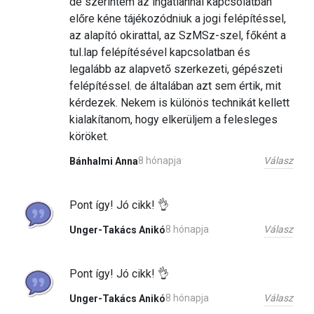
de szerintem az ingatlannal kapcsolatban
előre kéne tájékozódniuk a jogi felépítéssel,
az alapító okirattal, az SzMSz-szel, főként a
tul.lap felépítésével kapcsolatban és
legalább az alapvető szerkezeti, gépészeti
felépítéssel. de általában azt sem értik, mit
kérdezek. Nekem is különös technikát kellett
kialakítanom, hogy elkerüljem a felesleges
köröket.
Válasz
8 hónapja
Bánhalmi Anna
Pont így! Jó cikk! 👌
Válasz
8 hónapja
Unger-Takács Anikó
Pont így! Jó cikk! 👌
Válasz
8 hónapja
Unger-Takács Anikó