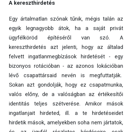
A kereszthirdetés
Egy ártalmatlan szónak tűnik, mégis talán az
egyik legnagyobb átok, ha a saját privát
ügyfélköröd építéséről van szó. A
kereszthirdetés azt jelenti, hogy az általad
felvett ingatlanmegbízások hirdetését - egy
bizonyos rotációban - az azonos lokációban
lévő csapattársaid nevén is megfuttatják.
Sokan azt gondolják, hogy ez csapatmunka,
valós előny, de a valóságban az értékesítői
identitás teljes szétverése. Amikor mások
ingatlanjait hirdeted, ill. a te hirdetéseidet
hirdetik mások, amelyekben soha nem jártatok,
és az ügyfél részletes kérdéseire csak