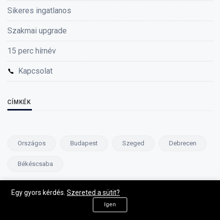
Sikeres ingatlanos
Szakmai upgrade
15 perc hírnév
Kapcsolat
CÍMKÉK
Országos
Budapest
Szeged
Debrecen
Békéscsaba
Egy gyors kérdés.
Szereted a sütit?
NE MARADJ LE SEMMIRŐL
Igen