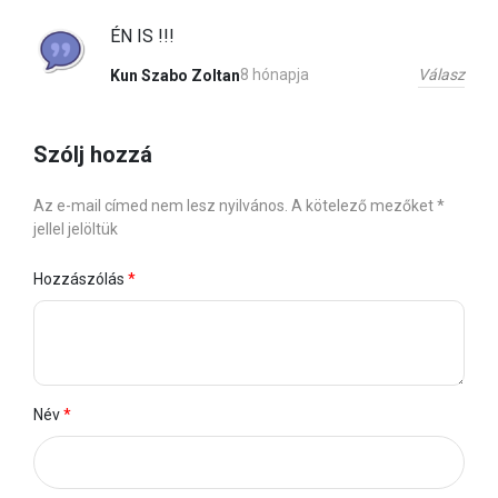
ÉN IS !!!
Válasz
8 hónapja
Kun Szabo Zoltan
Szólj hozzá
Az e-mail címed nem lesz nyilvános. A kötelező mezőket *
jellel jelöltük
Hozzászólás
Név