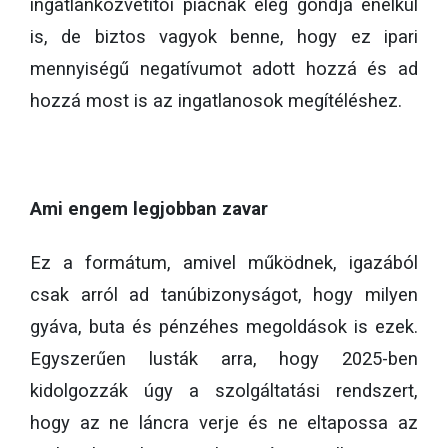
ingatlanközvetítői piacnak elég gondja enélkül
is, de biztos vagyok benne, hogy ez ipari
mennyiségű negatívumot adott hozzá és ad
hozzá most is az ingatlanosok megítéléshez.
Ami engem legjobban zavar
Ez a formátum, amivel működnek, igazából
csak arról ad tanúbizonyságot, hogy milyen
gyáva, buta és pénzéhes megoldások is ezek.
Egyszerűen lusták arra, hogy 2025-ben
kidolgozzák úgy a szolgáltatási rendszert,
hogy az ne láncra verje és ne eltapossa az