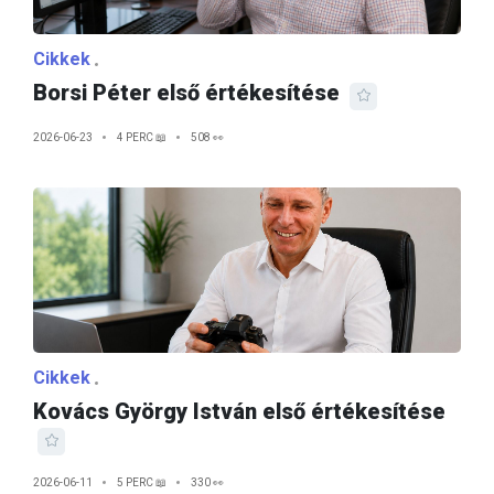
Cikkek
Borsi Péter első értékesítése
2026-06-23
4 PERC 📖
508 👀
Cikkek
Kovács György István első értékesítése
2026-06-11
5 PERC 📖
330 👀