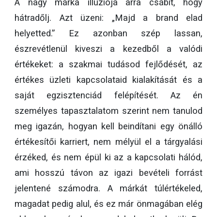
A nagy márka illúziója arra csábít, hogy
hátradőlj. Azt üzeni: „Majd a brand elad
helyetted.” Ez azonban szép lassan,
észrevétlenül kiveszi a kezedből a valódi
értékeket: a szakmai tudásod fejlődését, az
értékes üzleti kapcsolataid kialakítását és a
saját egzisztenciád felépítését. Az én
személyes tapasztalatom szerint nem tanulod
meg igazán, hogyan kell beindítani egy önálló
értékesítői karriert, nem mélyül el a tárgyalási
érzéked, és nem épül ki az a kapcsolati hálód,
ami hosszú távon az igazi bevételi forrást
jelentené számodra. A márkát túlértékeled,
magadat pedig alul, és ez már önmagában elég