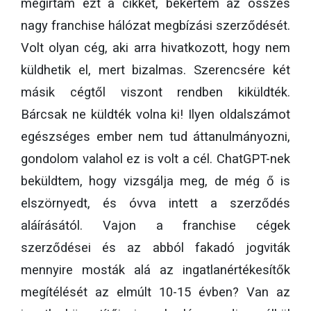
megírtam ezt a cikket, bekértem az összes
nagy franchise hálózat megbízási szerződését.
Volt olyan cég, aki arra hivatkozott, hogy nem
küldhetik el, mert bizalmas. Szerencsére két
másik cégtől viszont rendben kiküldték.
Bárcsak ne küldték volna ki! Ilyen oldalszámot
egészséges ember nem tud áttanulmányozni,
gondolom valahol ez is volt a cél. ChatGPT-nek
beküldtem, hogy vizsgálja meg, de még ő is
elszörnyedt, és óvva intett a szerződés
aláírásától.
Vajon a franchise cégek
szerződései és az abból fakadó jogviták
mennyire mosták alá az ingatlanértékesítők
megítélését az elmúlt 10-15 évben? Van az