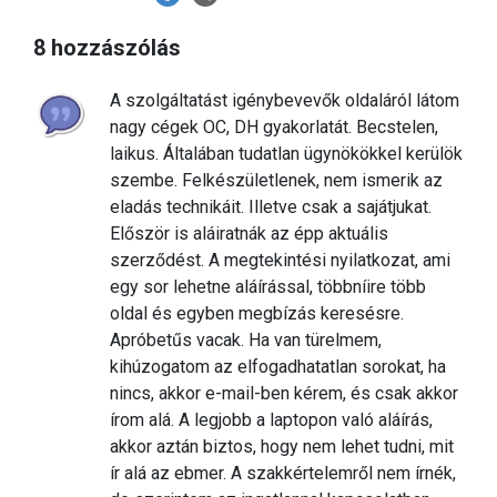
8 hozzászólás
A szolgáltatást igénybevevők oldaláról látom
nagy cégek OC, DH gyakorlatát. Becstelen,
laikus. Általában tudatlan ügynökökkel kerülök
szembe. Felkészületlenek, nem ismerik az
eladás technikáit. Illetve csak a sajátjukat.
Először is aláiratnák az épp aktuális
szerződést. A megtekintési nyilatkozat, ami
egy sor lehetne aláírással, többníire több
oldal és egyben megbízás keresésre.
Apróbetűs vacak. Ha van türelmem,
kihúzogatom az elfogadhatatlan sorokat, ha
nincs, akkor e-mail-ben kérem, és csak akkor
írom alá. A legjobb a laptopon való aláírás,
akkor aztán biztos, hogy nem lehet tudni, mit
ír alá az ebmer. A szakkértelemről nem írnék,