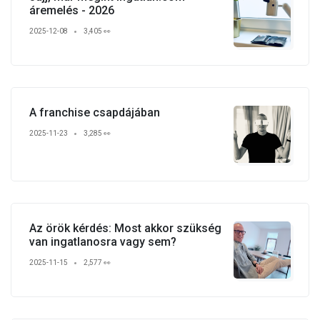
áremelés - 2026
2025-12-08
3,405 👀
A franchise csapdájában
2025-11-23
3,285 👀
Az örök kérdés: Most akkor szükség
van ingatlanosra vagy sem?
2025-11-15
2,577 👀