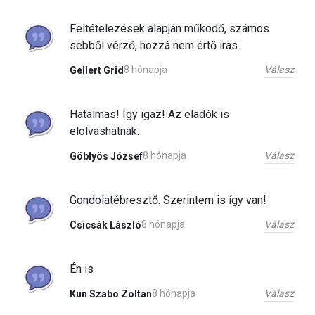
Feltételezések alapján működő, számos
sebből vérző, hozzá nem értő írás.
Válasz
8 hónapja
Gellert Grid
Hatalmas! Így igaz! Az eladók is
elolvashatnák.
Válasz
8 hónapja
Göblyös József
Gondolatébresztő. Szerintem is így van!
Válasz
8 hónapja
Csicsák László
Én is
Válasz
8 hónapja
Kun Szabo Zoltan