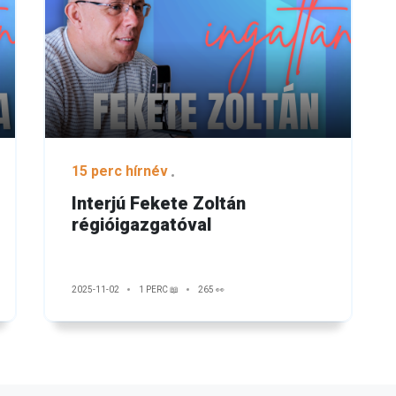
15 perc hírnév
Interjú Fekete Zoltán
régióigazgatóval
2025-11-02
1 PERC 📖
265 👀