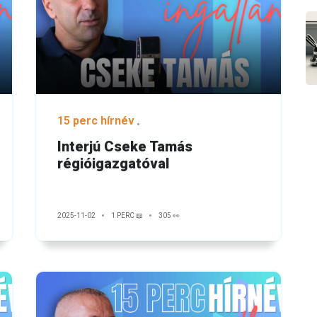
15 perc hírnév
Interjú Cseke Tamás
régióigazgatóval
2025-11-02
1 PERC 📖
305 👀