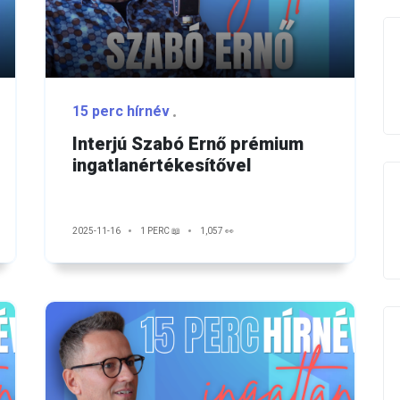
15 perc hírnév
Interjú Szabó Ernő prémium
ingatlanértékesítővel
2025-11-16
1 PERC 📖
1,057 👀