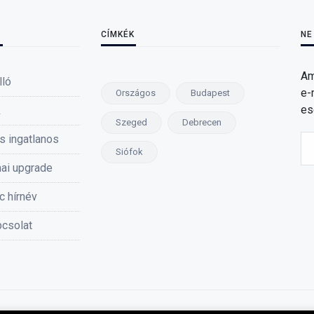
CÍMKÉK
NE
Am
lló
e-
Országos
Budapest
es
k
Szeged
Debrecen
s ingatlanos
Siófok
ai upgrade
c hírnév
csolat