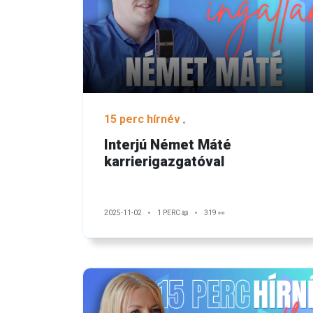
15 perc hírnév
Interjú Német Máté
karrierigazgatóval
2025-11-02
1 PERC 📖
319 👀