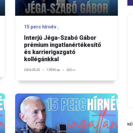
15 perc hírnév
Interjú Jéga-Szabó Gábor
prémium ingatlanértékesítő
és karrierigazgató
kollégánkkal
2026-05-25
1 PERC 📖
622 👀
NÉ