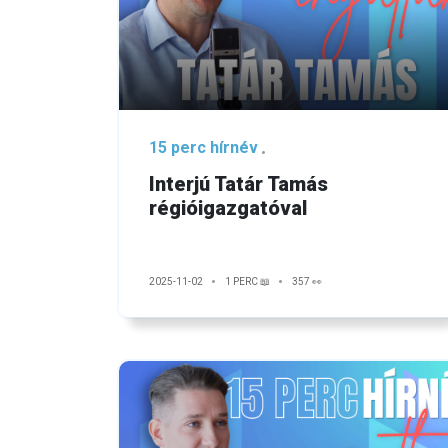
15 perc hírnév
Interjú Tatár Tamás
régióigazgatóval
2025-11-02
1 PERC 📖
357 👀