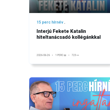
15 perc hírnév
Interjú Fekete Katalin
hiteltanácsadó kollégánkkal
2026-06-26
1 PERC 📖
723 👀