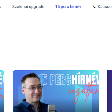
s
Szakmai upgrade
15 perc hírnév
Kapcsol