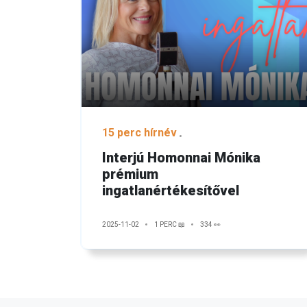
15 perc hírnév
Interjú Homonnai Mónika
prémium
ingatlanértékesítővel
2025-11-02
1 PERC 📖
334 👀