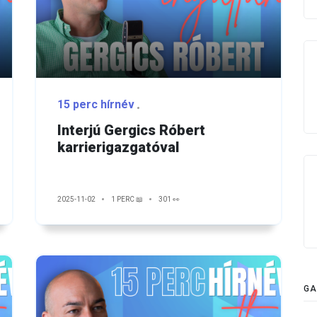
15 perc hírnév
Interjú Gergics Róbert
karrierigazgatóval
2025-11-02
1 PERC 📖
301 👀
GA