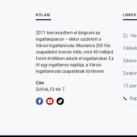
RÓLAM
LINKEK
2011-ben kezdtem el dolgozni az
He
ingatlanpiacon – ekkor született a
Városi Ingatlaniroda. Mostanra 200 fős
Cikke
csapatként évente több, mint 40 milliárd
forint értékben adunk el ingatlanokat. Ez
Sikere
itt egy ingatlanos naplója, a Városi
Ingatlaniroda csapatának története.
Szakm
Cím
15 per
Siófok, Fő tér 7.
Kap