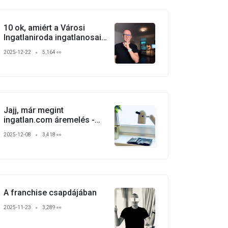
10 ok, amiért a Városi
Ingatlaniroda ingatlanosai
gyakorlatilag verhetetlenek
2025-12-22
5,164 👀
Jajj, már megint
ingatlan.com áremelés -
2026
2025-12-08
3,418 👀
A franchise csapdájában
2025-11-23
3,289 👀