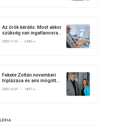
Az örök kérdés: Most akkor
szükség van ingatlanosra
vagy sem?
2025-11-15
2,582 👀
Fekete Zoltán novemberi
triplázása és ami mögötte
van
2025-12-07
1,827 👀
LÉRIA