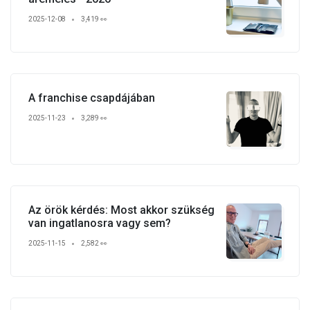
2025-12-08
3,419 👀
A franchise csapdájában
2025-11-23
3,289 👀
Az örök kérdés: Most akkor szükség
van ingatlanosra vagy sem?
2025-11-15
2,582 👀