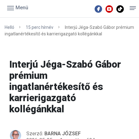
Menü
Helló
15 perc hírnév
Interjú Jéga-Szabó Gábor prémium
ingatlanértékesítő és karrierigazgató kollégánkkal
Interjú Jéga-Szabó Gábor
prémium
ingatlanértékesítő és
karrierigazgató
kollégánkkal
Szerző:
BARNA JÓZSEF