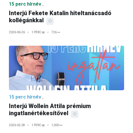
15 perc hírnév
Interjú Fekete Katalin hiteltanácsadó
kollégánkkal
2026-06-26
1 PERC 📖
726 👀
15 perc hírnév
Interjú Wollein Attila prémium
ingatlanértékesítővel
2026-02-28
1 PERC 📖
1,000 👀