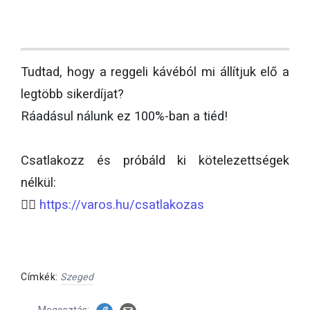
Tudtad, hogy a reggeli kávéból mi állítjuk elő a
legtöbb sikerdíjat?
Ráadásul nálunk ez 100%-ban a tiéd!
Csatlakozz és próbáld ki kötelezettségek
nélkül:
👉🏻
https://varos.hu/csatlakozas
Címkék:
Szeged
Megosztás: