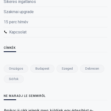
Sikeres ingatlanos
Szakmai upgrade
15 perc hírnév
Kapcsolat
CÍMKÉK
Országos
Budapest
Szeged
Debrecen
Siófok
NE MARADJ LE SEMMIRŐL
Amikor új cikk jelenik meg, küldünk egy értesítést e-