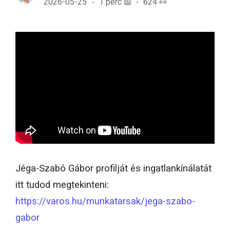
2026-05-25
1 perc 📖
624 👀
Jéga-Szabó Gábor profilját és ingatlankínálatát
itt tudod megtekinteni:
https://varos.hu/munkatarsak/jega-szabo-
gabor