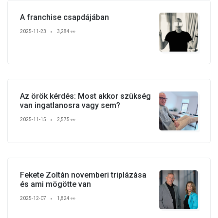
A franchise csapdájában
2025-11-23
3,284 👀
Az örök kérdés: Most akkor szükség
van ingatlanosra vagy sem?
2025-11-15
2,575 👀
Fekete Zoltán novemberi triplázása
és ami mögötte van
2025-12-07
1,824 👀