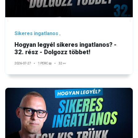
Sikeres ingatlanos
Hogyan legyél sikeres ingatlanos? -
32. rész - Dolgozz többet!
2026-07-27
1 PERC 📖
32 👀