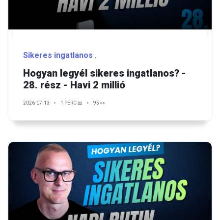
Sikeres ingatlanos
Hogyan legyél sikeres ingatlanos? -
28. rész - Havi 2 millió
2026-07-13
1 PERC 📖
95 👀