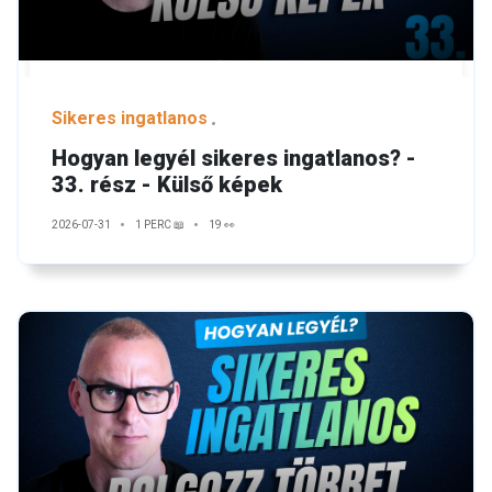
Sikeres ingatlanos
Hogyan legyél sikeres ingatlanos? -
33. rész - Külső képek
2026-07-31
1 PERC 📖
19 👀