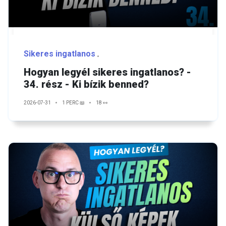
Sikeres ingatlanos
Hogyan legyél sikeres ingatlanos? -
34. rész - Ki bízik benned?
2026-07-31
1 PERC 📖
18 👀