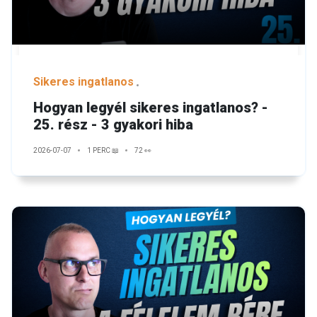
Sikeres ingatlanos
Hogyan legyél sikeres ingatlanos? -
25. rész - 3 gyakori hiba
2026-07-07
1 PERC 📖
72 👀