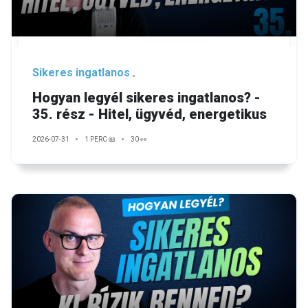
Sikeres ingatlanos
Hogyan legyél sikeres ingatlanos? -
35. rész - Hitel, ügyvéd, energetikus
2026-07-31
1 PERC 📖
30 👀