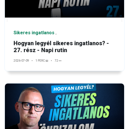
Sikeres ingatlanos
Hogyan legyél sikeres ingatlanos? -
27. rész - Napi rutin
2026-07-09
1 PERC 📖
72 👀