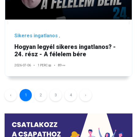
Sikeres ingatlanos
Hogyan legyél sikeres ingatlanos? -
24. rész - A félelem bére
2026-07-06
1 PERC 📖
89 👀
‹
1
2
3
4
›