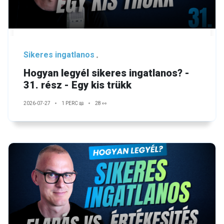
Sikeres ingatlanos
Hogyan legyél sikeres ingatlanos? -
31. rész - Egy kis trükk
2026-07-27
1 PERC 📖
28 👀