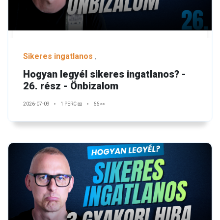
Sikeres ingatlanos
Hogyan legyél sikeres ingatlanos? -
26. rész - Önbizalom
2026-07-09
1 PERC 📖
66 👀