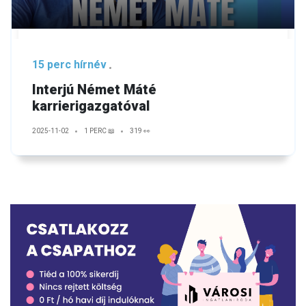
15 perc hírnév
Interjú Német Máté
karrierigazgatóval
2025-11-02
1 PERC 📖
319 👀