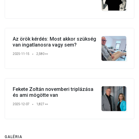
Az örök kérdés: Most akkor szükség
van ingatlanosra vagy sem?
2025-11-15
2,580 👀
Fekete Zoltán novemberi triplázása
és ami mögötte van
2025-12-07
1,827 👀
GALÉRIA