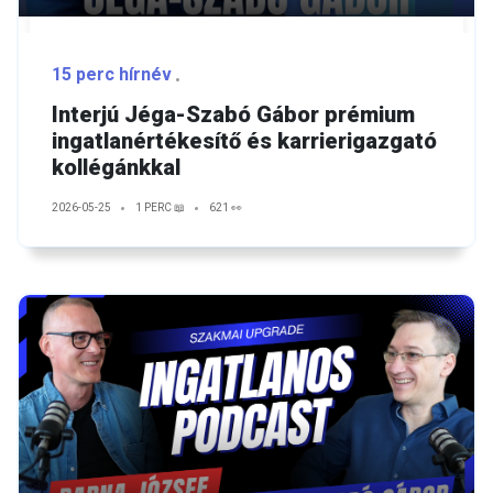
15 perc hírnév
Interjú Jéga-Szabó Gábor prémium
ingatlanértékesítő és karrierigazgató
kollégánkkal
2026-05-25
1 PERC 📖
621 👀