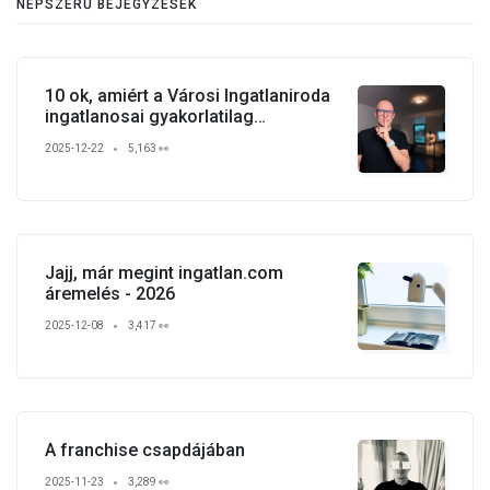
NÉPSZERŰ BEJEGYZÉSEK
10 ok, amiért a Városi Ingatlaniroda
ingatlanosai gyakorlatilag
verhetetlenek
2025-12-22
5,163 👀
Jajj, már megint ingatlan.com
áremelés - 2026
2025-12-08
3,417 👀
A franchise csapdájában
2025-11-23
3,289 👀